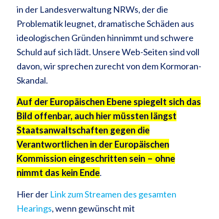
in der Landesverwaltung NRWs, der die
Problematik leugnet, dramatische Schäden aus
ideologischen Gründen hinnimmt und schwere
Schuld auf sich lädt. Unsere Web-Seiten sind voll
davon, wir sprechen zurecht von dem Kormoran-
Skandal.
Auf der Europäischen Ebene spiegelt sich das
Bild offenbar, auch hier müssten längst
Staatsanwaltschaften gegen die
Verantwortlichen in der Europäischen
Kommission eingeschritten sein – ohne
nimmt das kein Ende
.
Hier der
Link zum Streamen des gesamten
Hearings
, wenn gewünscht mit