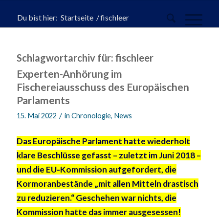
Du bist hier:
Startseite
/
fischleer
Schlagwortarchiv für:
fischleer
Experten-Anhörung im
Fischereiausschuss des Europäischen
Parlaments
/
15. Mai 2022
in
Chronologie
,
News
Das Europäische Parlament hatte wiederholt
klare Beschlüsse gefasst – zuletzt im Juni 2018 –
und die EU-Kommission aufgefordert, die
Kormoranbestände „mit allen Mitteln drastisch
zu reduzieren.“ Geschehen war nichts, die
Kommission hatte das immer ausgesessen!