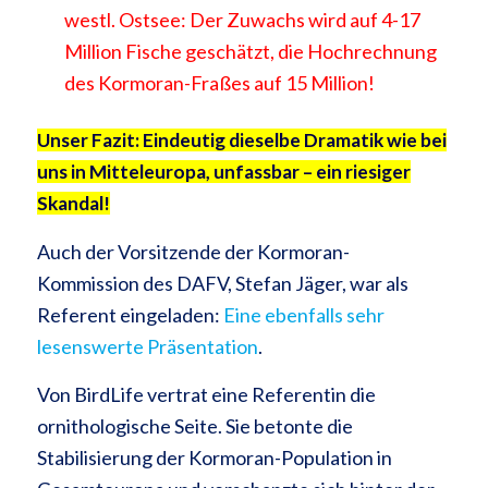
westl. Ostsee: Der Zuwachs wird auf 4-17
Million Fische geschätzt, die Hochrechnung
des Kormoran-Fraßes auf 15 Million!
Unser Fazit: Eindeutig dieselbe Dramatik wie bei
uns in Mitteleuropa, unfassbar – ein riesiger
Skandal!
Auch der Vorsitzende der Kormoran-
Kommission des DAFV, Stefan Jäger, war als
Referent eingeladen:
Eine ebenfalls sehr
lesenswerte Präsentation
.
Von BirdLife vertrat eine Referentin die
ornithologische Seite. Sie betonte die
Stabilisierung der Kormoran-Population in