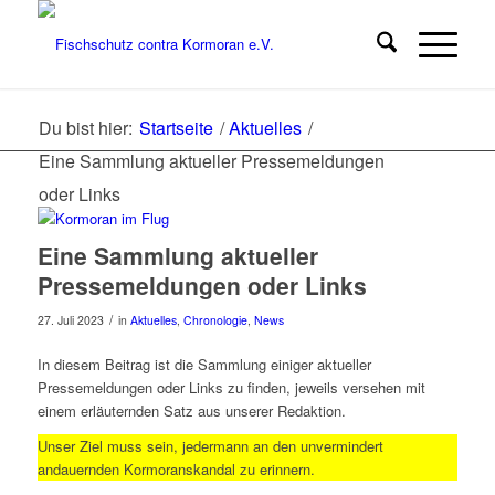
Du bist hier:
Startseite
/
Aktuelles
/
Eine Sammlung aktueller Pressemeldungen
oder Links
Eine Sammlung aktueller
Pressemeldungen oder Links
/
27. Juli 2023
in
Aktuelles
,
Chronologie
,
News
In diesem Beitrag ist die Sammlung einiger aktueller
Pressemeldungen oder Links zu finden, jeweils versehen mit
einem erläuternden Satz aus unserer Redaktion.
Unser Ziel muss sein, jedermann an den unvermindert
andauernden Kormoranskandal zu erinnern.