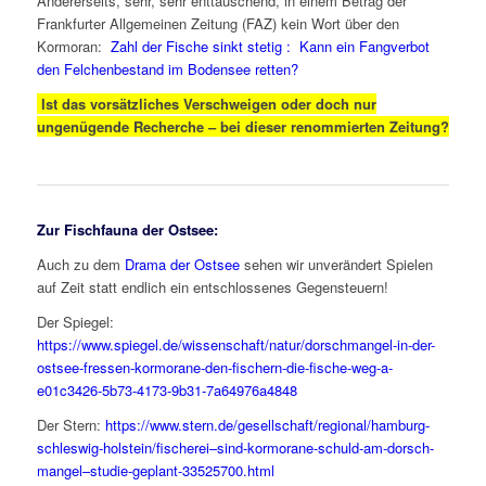
Andererseits, sehr, sehr enttäuschend, in einem Betrag der
Frankfurter Allgemeinen Zeitung (FAZ) kein Wort über den
Kormoran:
Zahl der Fische sinkt stetig : Kann ein Fangverbot
den Felchenbestand im Bodensee retten?
Ist das vorsätzliches Verschweigen oder doch nur
ungenügende Recherche – bei dieser renommierten Zeitung?
Zur Fischfauna der Ostsee:
Auch zu dem
Drama der Ostsee
sehen wir unverändert Spielen
auf Zeit statt endlich ein entschlossenes Gegensteuern!
Der Spiegel:
https://www.spiegel.de/wissenschaft/natur/dorschmangel-in-der-
ostsee-fressen-kormorane-den-fischern-die-fische-weg-a-
e01c3426-5b73-4173-9b31-7a64976a4848
Der Stern:
https://www.stern.de/gesellschaft/regional/hamburg-
schleswig-holstein/fischerei–sind-kormorane-schuld-am-dorsch-
mangel–studie-geplant-33525700.html