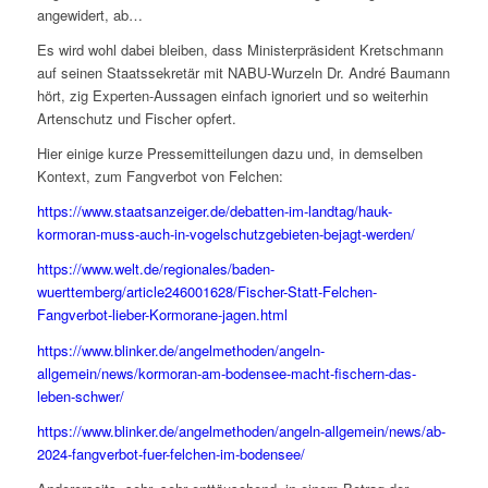
angewidert, ab…
Es wird wohl dabei bleiben, dass Ministerpräsident Kretschmann
auf seinen Staatssekretär mit NABU-Wurzeln Dr. André Baumann
hört, zig Experten-Aussagen einfach ignoriert und so weiterhin
Artenschutz und Fischer opfert.
Hier einige kurze Pressemitteilungen dazu und, in demselben
Kontext, zum Fangverbot von Felchen:
https://www.staatsanzeiger.de/debatten-im-landtag/hauk-
kormoran-muss-auch-in-vogelschutzgebieten-bejagt-werden/
https://www.welt.de/regionales/baden-
wuerttemberg/article246001628/Fischer-Statt-Felchen-
Fangverbot-lieber-Kormorane-jagen.html
https://www.blinker.de/angelmethoden/angeln-
allgemein/news/kormoran-am-bodensee-macht-fischern-das-
leben-schwer/
https://www.blinker.de/angelmethoden/angeln-allgemein/news/ab-
2024-fangverbot-fuer-felchen-im-bodensee/