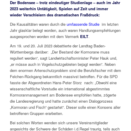
Der Bodensee – trotz eindeutiger Studienlage – auch im Jahr
2023 weiterhin Untätigkeit, Spielen auf Zeit und immer
wieder Verschleiern des dramatischen Fraßdruck:
Die Kausalitäten waren durch die
umfassende Studie
im letzten
Jahr glasklar belegt worden, auch waren Handlungsempfehlungen
ausgesprochen worden mit dem Vermerk
EILT
.
Am 19. und 20. Juli 2023 debattierte der Landtag Baden-
Württembergs darüber: „Der Bestand der Kormorane muss
reguliert werden“, sagt Landwirtschaftsminister Peter Hauk und,
„er müsse auch in Vogelschutzgebieten bejagt werden“. Neben
dem enormen Artenschutzproblem sind die Berufsfischer mit dem
Felchen-Rückgang bekanntlich massivst betroffen. Für die SPD
fasste der Abgeordneten Hans-Peter Storz nach: „Obwohl eine
wissenschaftliche Vorstudie ein international abgestimmtes
Kormoranmanagement am Bodensee empfohlen hatte, zögerte
die Landesregierung und hatte zunächst einen Dialogprozess
„Kormoran und Fisch“ gestartet“. Dieser solle einen Konsens aller
betroffenen Gruppen erarbeiten.
Bei solchen Worten wenden sich unsere Vereinsmitglieder
angesichts der Schwere der Schäden i.d.Regel traurig, teils auch