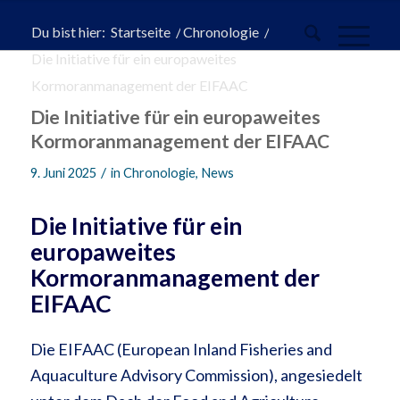
Du bist hier:
Startseite
/
Chronologie
/
Die Initiative für ein europaweites
Kormoranmanagement der EIFAAC
Die Initiative für ein europaweites
Kormoranmanagement der EIFAAC
/
9. Juni 2025
in
Chronologie
,
News
Die Initiative für ein
europaweites
Kormoranmanagement der
EIFAAC
Die EIFAAC (European Inland Fisheries and
Aquaculture Advisory Commission), angesiedelt