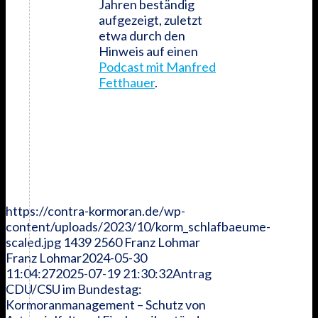
Jahren beständig
aufgezeigt, zuletzt
etwa durch den
Hinweis auf einen
Podcast mit Manfred
Fetthauer
.
https://contra-kormoran.de/wp-
content/uploads/2023/10/korm_schlafbaeume-
scaled.jpg
1439
2560
Franz Lohmar
Franz Lohmar
2024-05-30
11:04:27
2025-07-19 21:30:32
Antrag
CDU/CSU im Bundestag:
Kormoranmanagement – Schutz von