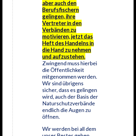
aber auch den
Berufsfischern
gelingen, ihre
Vertreter in den
Verbänden zu
motivieren, jetzt das
Heft des Handelns in
die Hand zu nehmen
und aufzustehen.
Zwingend muss hierbei
die Öffentlichkeit
mitgenommen werden.
Wir sind übrigens
sicher, dass es gelingen
wird, auch der Basis der
Naturschutzverbände
endlich die Augen zu
öffnen.
Wir werden bei all dem
unser Bestes geben,