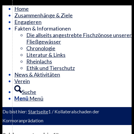
Home
Zusammenhänge & Ziele
Engagieren
Fakten & Informationen
Die allseits angestrebte Fischzönose unserer
Fließgewässer
Chronologie
Literatur & Links
Rheinlachs
Ethik und Tierschutz
News & Aktivitäten
Verein
Suche
Menü
Menü
Du bist hier:
Startseite
1
/
Kollateralschaden der
Kormoranprädation