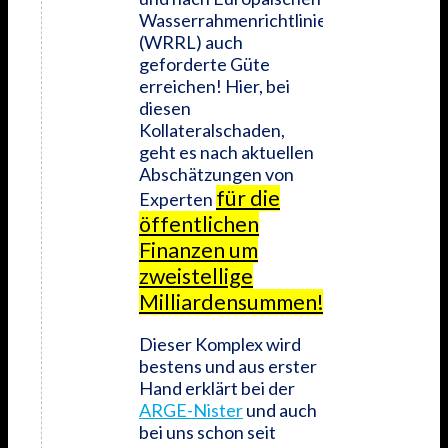
Wasserrahmenrichtlinien
(WRRL) auch
geforderte Güte
erreichen! Hier, bei
diesen
Kollateralschaden,
geht es nach aktuellen
Abschätzungen von
für die
Experten
öffentlichen
Finanzen um
zweistellige
Milliardensummen!
Dieser Komplex wird
bestens und aus erster
Hand erklärt bei der
ARGE-Nister
und auch
bei uns schon seit