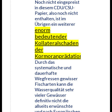
Noch nicht eingepreist
in diesem CDU/CSU-
Papier, also noch nicht
enthalten, ist im
Übrigen ein weiterer
enorm
bedeutender
Kollateralschaden
der
Kormoranprädation
:
Durch das
systematische und
dauerhafte
Wegfressen gewisser
Fischarten kann die
Wasserqualität sehr
vieler Gewässer
definitiv nicht die
allseits erwünschte
und nach Europäischen