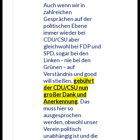
Auch wenn wir in
zahlreichen
Gesprächen auf der
politischen Ebene
immer wieder bei
CDU/CSU aber
gleichwohl bei FDP und
SPD, sogar bei den
Linken – nie bei den
Grünen – auf
Verständnis und good
will stießen,
gebührt
der CDU/CSU nun
großer Dank und
Anerkennung
. Das
muss hier so
ausgesprochen
werden, obwohl unser
Verein politisch
unabhängig ist und die