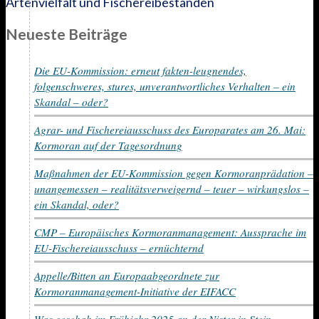
Artenvielfalt und Fischereibeständen
Neueste Beiträge
Die EU-Kommission: erneut fakten-leugnendes,
folgenschweres, stures, unverantwortliches Verhalten – ein
Skandal – oder?
Agrar- und Fischereiausschuss des Europarates am 26. Mai:
Kormoran auf der Tagesordnung
Maßnahmen der EU-Kommission gegen Kormoranprädation –
unangemessen – realitätsverweigernd – teuer – wirkungslos –
ein Skandal, oder?
CMP – Europäisches Kormoranmanagement: Aussprache im
EU-Fischereiausschuss – ernüchternd
Appelle/Bitten an Europaabgeordnete zur
Kormoranmanagement-Initiative der EIFACC
Was geschah im Frühjahr 2025 an der Nister in Stein-