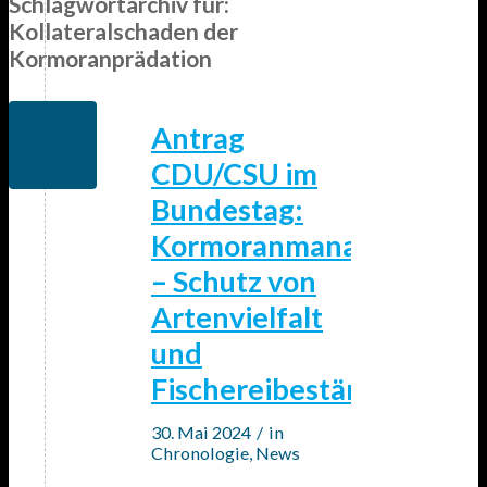
Schlagwortarchiv für:
Kollateralschaden der
Kormoranprädation
Antrag
CDU/CSU im
Bundestag:
Kormoranmanagement
– Schutz von
Artenvielfalt
und
Fischereibeständen
30. Mai 2024
/
in
Chronologie
,
News