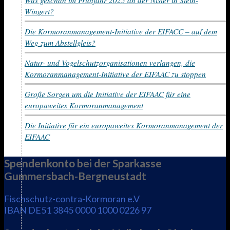
Wingert?
Die Kormoranmanagement-Initiative der EIFACC – auf dem
Weg zum Abstellgleis?
Natur- und Vogelschutzorganisationen verlangen, die
Kormoranmanagement-Initiative der EIFAAC zu stoppen
Große Sorgen um die Initiative der EIFAAC für eine
europaweites Kormoranmanagement
Die Initiative für ein europaweites Kormoranmanagement der
EIFAAC
Spendenkonto bei der Sparkasse
Gummersbach-Bergneustadt
Fischschutz-contra-Kormoran e.V
IBAN DE51 3845 0000 1000 0226 97