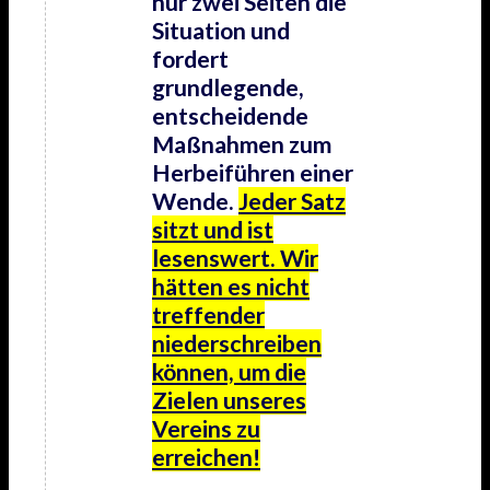
nur zwei Seiten die
Situation und
fordert
grundlegende,
entscheidende
Maßnahmen zum
Herbeiführen einer
Wende.
Jeder Satz
sitzt und ist
lesenswert. Wir
hätten es nicht
treffender
niederschreiben
können, um die
Zielen unseres
Vereins zu
erreichen!