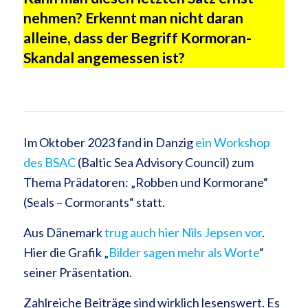
nehmen? Erkennt man nicht daran
alleine, dass der Begriff Kormoran-
Skandal angemessen ist?
Im Oktober 2023 fand in Danzig
ein Workshop
des BSAC
(Baltic Sea Advisory Council) zum
Thema Prädatoren: „Robben und Kormorane“
(Seals – Cormorants“ statt.
Aus Dänemark
trug auch hier Nils Jepsen vor
.
Hier die Grafik „
Bilder sagen mehr als Worte
“
seiner Präsentation.
Zahlreiche Beiträge sind wirklich lesenswert. Es