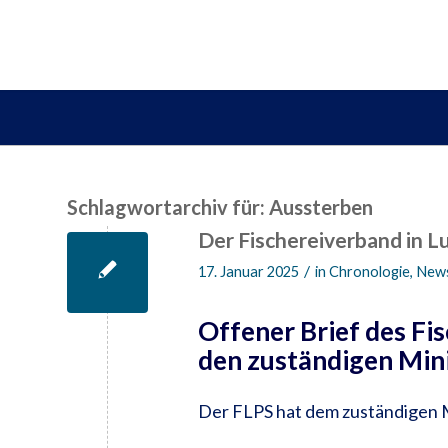
Schlagwortarchiv für:
Aussterben
Der Fischereiverband in L
/
17. Januar 2025
in
Chronologie
,
New
Offener Brief des Fi
den zuständigen Min
Der FLPS hat dem zuständigen M