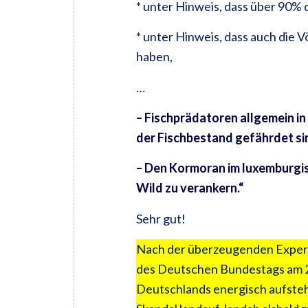
* unter Hinweis, dass über 90%
* unter Hinweis, dass auch die
haben,
…
– Fischprädatoren allgemein i
der Fischbestand gefährdet si
– Den Kormoran im luxemburgis
Wild zu verankern.“
Sehr gut!
Nach der überzeugenden Expe
des Deutschen Bundestags am 2
Deutschlands energisch aufsteh