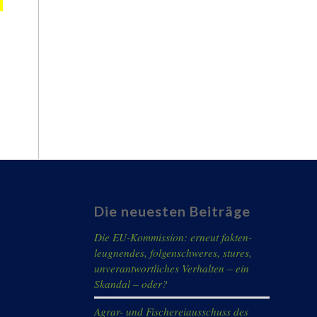
Die neuesten Beiträge
Die EU-Kommission: erneut fakten-
leugnendes, folgenschweres, stures,
unverantwortliches Verhalten – ein
Skandal – oder?
Agrar- und Fischereiausschuss des