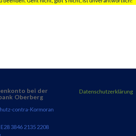
u beenden. Geht nicht, gibt’s nicht, ist unverantwortlich!
enkonto bei der
Datenschutzerklärung
bank Oberberg
chutz-contra-Kormoran
E28 3846 2135 2208
8