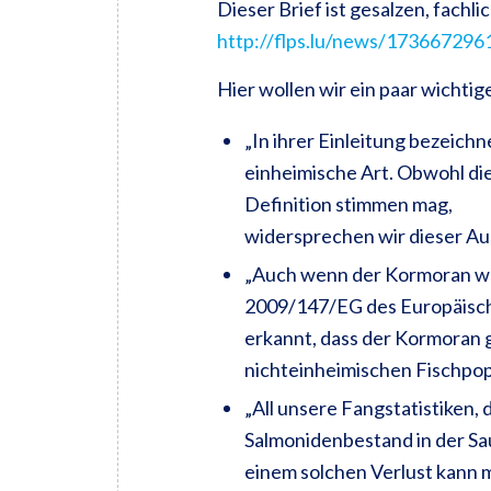
Dieser Brief ist gesalzen, fachlic
http://flps.lu/news/173667296
Hier wollen wir ein paar wichtig
„In ihrer Einleitung bezeichne
einheimische Art. Obwohl di
Definition stimmen mag,
widersprechen wir dieser Au
„Auch wenn der Kormoran wei
2009/147/EG des Europäisch
erkannt, dass der Kormoran 
nichteinheimischen Fischpop
„All unsere Fangstatistiken, 
Salmonidenbestand in der Sa
einem solchen Verlust kann 