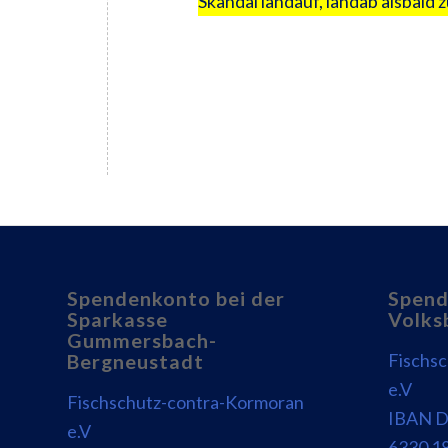
Skandal landauf, landab alsbald z
Spendenkonto bei der
Spend
Sparkasse
Volks
Gummersbach-
Fischs
Bergneustadt
e.V
Fischschutz-contra-Kormoran
IBAN D
e.V
6330 1