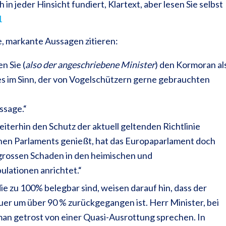
h in jeder Hinsicht fundiert, Klartext, aber lesen Sie selbst
1
e, markante Aussagen zitieren:
n Sie (
also der angeschriebene Minister
) den Kormoran al
es im Sinn, der von Vogelschützern gerne gebrauchten
ssage.“
terhin den Schutz der aktuell geltenden Richtlinie
en Parlaments genießt, hat das Europaparlament doch
grossen Schaden in den heimischen und
ulationen anrichtet.“
die zu 100% belegbar sind, weisen darauf hin, dass der
uer um über 90 % zurückgegangen ist. Herr Minister, bei
man getrost von einer Quasi-Ausrottung sprechen. In