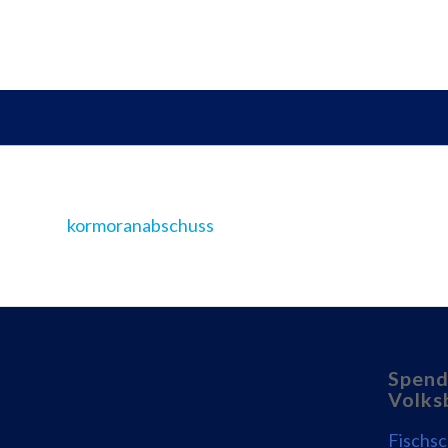
kormoranabschuss
Spend
Volks
Fischs