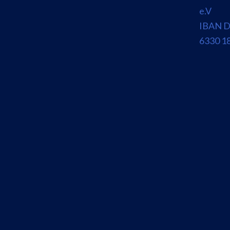
e.V
IBAN D
6330 1