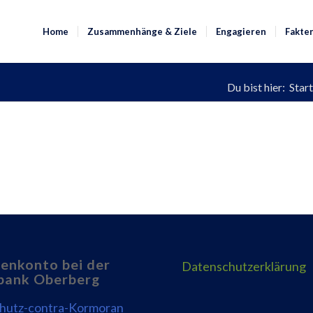
Home
Zusammenhänge & Ziele
Engagieren
Fakte
Du bist hier:
Start
enkonto bei der
Datenschutzerklärung
bank Oberberg
chutz-contra-Kormoran