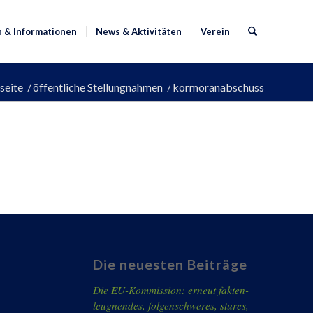
n & Informationen
News & Aktivitäten
Verein
seite
/
öffentliche Stellungnahmen
/
kormoranabschuss
Die neuesten Beiträge
Die EU-Kommission: erneut fakten-
leugnendes, folgenschweres, stures,