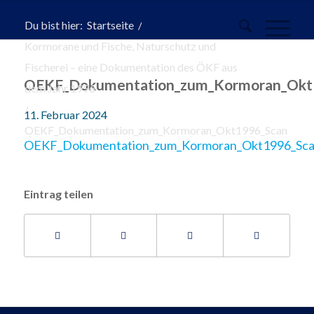
Du bist hier:
Startseite
/
Kormorane und Fische, Naturschutz und
Fischerei – eine Dokumentation des ÖKF aus
OEKF_Dokumentation_zum_Kormoran_Okt
dem Jahr 1996
/
11. Februar 2024
OEKF_Dokumentation_zum_Kormoran_Okt1996_Scan
OEKF_Dokumentation_zum_Kormoran_Okt1996_Sc
Eintrag teilen