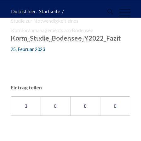
Du bist hier:
Startseite
/
Studie zur Notwendigkeit eines
Kormoranmanagements am Bodensee
Korm_Studie_Bodensee_Y2022_Fazit
/
Korm_Studie_Bodensee_Y2022_Fazit
25. Februar 2023
Eintrag teilen