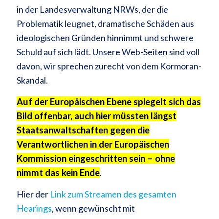
in der Landesverwaltung NRWs, der die
Problematik leugnet, dramatische Schäden aus
ideologischen Gründen hinnimmt und schwere
Schuld auf sich lädt. Unsere Web-Seiten sind voll
davon, wir sprechen zurecht von dem Kormoran-
Skandal.
Auf der Europäischen Ebene spiegelt sich das
Bild offenbar, auch hier müssten längst
Staatsanwaltschaften gegen die
Verantwortlichen in der Europäischen
Kommission eingeschritten sein – ohne
nimmt das kein Ende
.
Hier der
Link zum Streamen des gesamten
Hearings
, wenn gewünscht mit