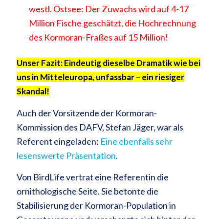
westl. Ostsee: Der Zuwachs wird auf 4-17
Million Fische geschätzt, die Hochrechnung
des Kormoran-Fraßes auf 15 Million!
Unser Fazit: Eindeutig dieselbe Dramatik wie bei
uns in Mitteleuropa, unfassbar – ein riesiger
Skandal!
Auch der Vorsitzende der Kormoran-
Kommission des DAFV, Stefan Jäger, war als
Referent eingeladen:
Eine ebenfalls sehr
lesenswerte Präsentation
.
Von BirdLife vertrat eine Referentin die
ornithologische Seite. Sie betonte die
Stabilisierung der Kormoran-Population in