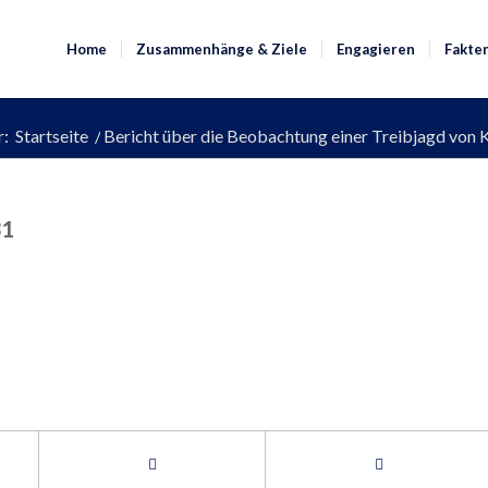
Home
Zusammenhänge & Ziele
Engagieren
Fakte
r:
Startseite
/
Bericht über die Beobachtung einer Treibjagd von
31