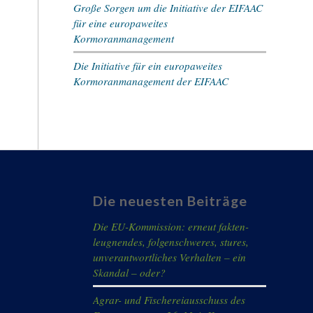
Große Sorgen um die Initiative der EIFAAC
für eine europaweites
Kormoranmanagement
Die Initiative für ein europaweites
Kormoranmanagement der EIFAAC
Die neuesten Beiträge
Die EU-Kommission: erneut fakten-
leugnendes, folgenschweres, stures,
unverantwortliches Verhalten – ein
Skandal – oder?
Agrar- und Fischereiausschuss des