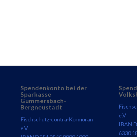
Spendenkonto bei der
Spend
Sparkasse
Volks
Gummersbach-
Fischs
Bergneustadt
e.V
Fischschutz-contra-Kormoran
IBAN D
e.V
6330 1