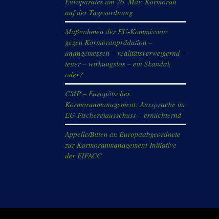
Europarates am 26. Mai: Kormoran
auf der Tagesordnung
Maßnahmen der EU-Kommission
gegen Kormoranprädation –
unangemessen – realitätsverweigernd –
teuer – wirkungslos – ein Skandal,
oder?
CMP – Europäisches
Kormoranmanagement: Aussprache im
EU-Fischereiausschuss – ernüchternd
Appelle/Bitten an Europaabgeordnete
zur Kormoranmanagement-Initiative
der EIFACC