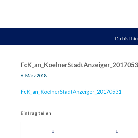
Du bist hie
FcK_an_KoelnerStadtAnzeiger_201705
6. März 2018
FcK_an_KoelnerStadtAnzeiger_20170531
Eintrag teilen