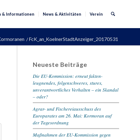
n & Informationen
News & Aktivitäten
Verein
 Kormoranen
/
FcK_an_KoelnerStadtAnzeiger_20170531
Neueste Beiträge
Die EU-Kommission: erneut fakten-
leugnendes, folgenschweres, stures,
unverantwortliches Verhalten – ein Skandal
– oder?
Agrar- und Fischereiausschuss des
Europarates am 26. Mai: Kormoran auf
der Tagesordnung
Maßnahmen der EU-Kommission gegen