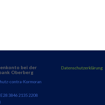
enkonto bei der
Datenschutzerklärung
bank Oberberg
chutz-contra-Kormoran
E28 3846 2135 2208
8