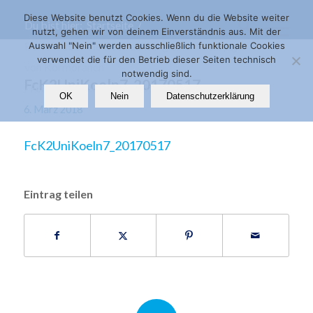
Diese Website benutzt Cookies. Wenn du die Website weiter
Du bist hier:
Startseite
/
nutzt, gehen wir von deinem Einverständnis aus. Mit der
Bericht über die Beobachtung einer Treibjagd
Auswahl "Nein" werden ausschließlich funktionale Cookies
verwendet die für den Betrieb dieser Seiten technisch
von Kormoranen
notwendig sind.
FcK2UniKoeln7_20170517
/
FcK2UniKoeln7_20170517
OK
Nein
Datenschutzerklärung
6. März 2018
FcK2UniKoeln7_20170517
Eintrag teilen