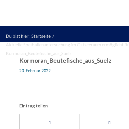
Du bist hier:
Startseite
/
Aktuelle Speiballenuntersuchung im Ostseeraum ermöglicht Rück
Kormoran_Beutefische_aus_Suelz
Kormoran_Beutefische_aus_Suelz
20. Februar 2022
Eintrag teilen