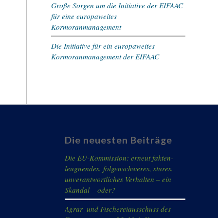
Große Sorgen um die Initiative der EIFAAC
für eine europaweites
Kormoranmanagement
Die Initiative für ein europaweites
Kormoranmanagement der EIFAAC
Die neuesten Beiträge
Die EU-Kommission: erneut fakten-
leugnendes, folgenschweres, stures,
unverantwortliches Verhalten – ein
Skandal – oder?
Agrar- und Fischereiausschuss des