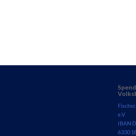
Spend
Volks
Fischs
e.V
IBAN D
6330 1