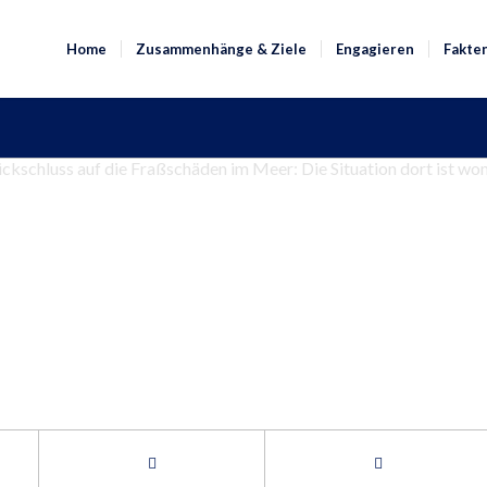
Home
Zusammenhänge & Ziele
Engagieren
Fakte
schluss auf die Fraßschäden im Meer: Die Situation dort ist womö