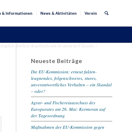
n & Informationen
News & Aktivitäten
Verein
glich ähnlich drastisch wie in unseren Flüssen
/
Neueste Beiträge
Die EU-Kommission: erneut fakten-
leugnendes, folgenschweres, stures,
unverantwortliches Verhalten – ein Skandal
– oder?
Agrar- und Fischereiausschuss des
Europarates am 26. Mai: Kormoran auf
der Tagesordnung
Maßnahmen der EU-Kommission gegen