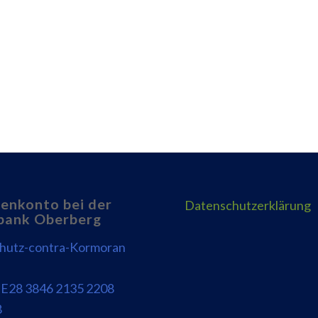
enkonto bei der
Datenschutzerklärung
bank Oberberg
chutz-contra-Kormoran
E28 3846 2135 2208
8