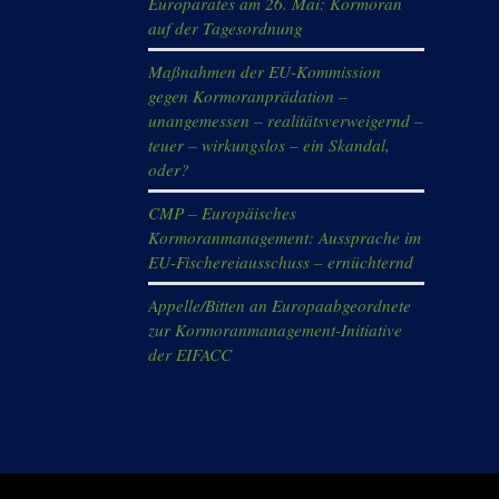
Europarates am 26. Mai: Kormoran
auf der Tagesordnung
Maßnahmen der EU-Kommission
gegen Kormoranprädation –
unangemessen – realitätsverweigernd –
teuer – wirkungslos – ein Skandal,
oder?
CMP – Europäisches
Kormoranmanagement: Aussprache im
EU-Fischereiausschuss – ernüchternd
Appelle/Bitten an Europaabgeordnete
zur Kormoranmanagement-Initiative
der EIFACC